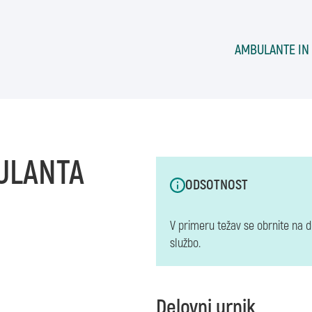
AMBULANTE IN
ULANTA
ODSOTNOST
V primeru težav se obrnite na 
službo.
Delovni urnik