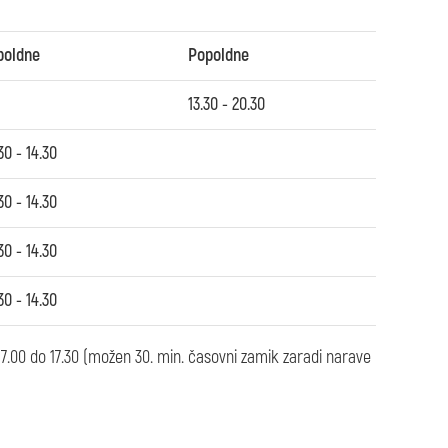
poldne
Popoldne
13.30 - 20.30
30 - 14.30
30 - 14.30
30 - 14.30
30 - 14.30
 17.00 do 17.30 (možen 30. min. časovni zamik zaradi narave