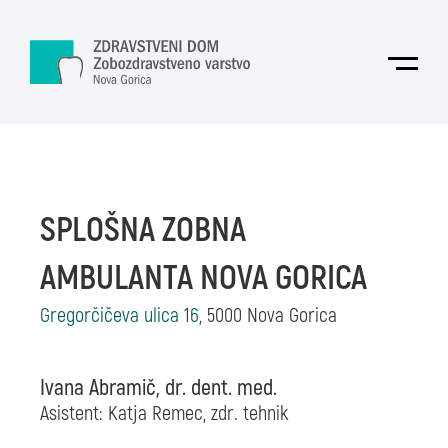
Skoči na vsebino
Odpri
SPLOŠNA ZOBNA
AMBULANTA NOVA GORICA
Gregorčičeva ulica 16
, 5000 Nova Gorica
Ivana Abramič, dr. dent. med.
Asistent: Katja Remec,
zdr. tehnik