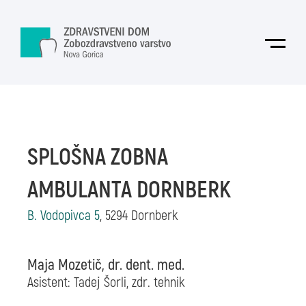
Skoči na vsebino
Odpri
SPLOŠNA ZOBNA
AMBULANTA DORNBERK
B. Vodopivca 5
, 5294 Dornberk
Maja Mozetič, dr. dent. med.
Asistent: Tadej Šorli,
zdr. tehnik