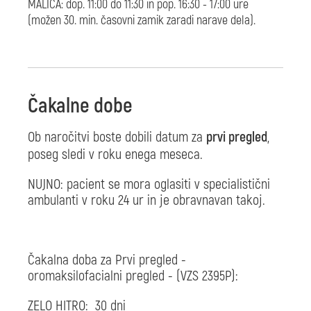
MALICA: dop. 11:00 do 11:30 in pop. 16:30 - 17:00 ure
(možen 30. min. časovni zamik zaradi narave dela).
Čakalne dobe
Ob naročitvi boste dobili datum za
prvi pregled
,
poseg sledi v roku enega meseca.
NUJNO: pacient se mora oglasiti v specialistični
ambulanti v roku 24 ur in je obravnavan takoj.
Čakalna doba za Prvi pregled -
oromaksilofacialni pregled - (VZS 2395P):
ZELO HITRO: 30 dni