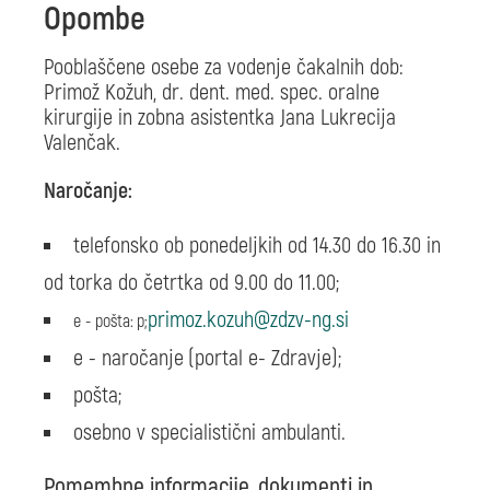
Opombe
Pooblaščene osebe za vodenje čakalnih dob:
Primož Kožuh, dr. dent. med. spec. oralne
kirurgije in zobna asistentka Jana Lukrecija
Valenčak.
Naročanje:
telefonsko ob ponedeljkih od 14.30 do 16.30 in
od torka do četrtka od 9.00 do 11.00;
e - pošta
:
p
;
e - naročanje
(portal e- Zdravje);
pošta;
osebno v specialistični ambulanti.
Pomembne informacije, dokumenti in